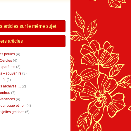
s articles sur le même sujet
ers articles
tes poules
(4)
 Cercles
(4)
s parfums
(3)
s – souvenirs
(3)
Noël
(2)
s archives….
(2)
rentrée
(7)
 Vacances
(4)
 du rouge et noir
(4)
 jolies geishas
(5)