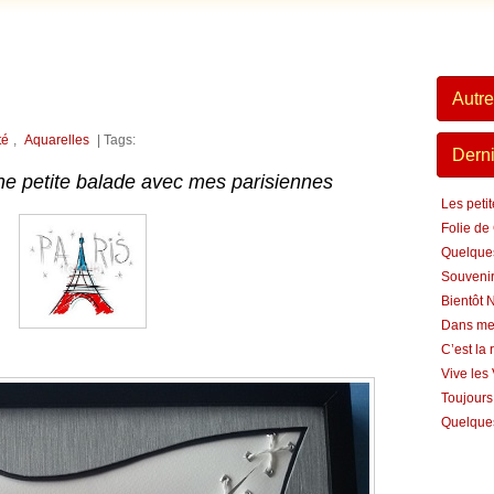
Autre
té
,
Aquarelles
| Tags:
Derni
e petite balade avec mes parisiennes
Les peti
Folie de
Quelque
Souvenir
Bientôt 
Dans me
C’est la 
Vive les
Toujours
Quelques