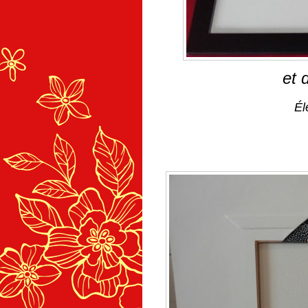
et 
Él