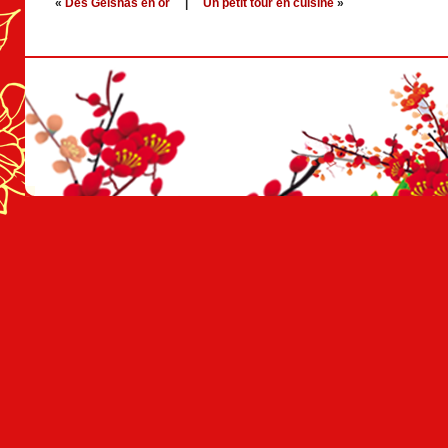
«
Des Geishas en or
|
Un petit tour en cuisine
»