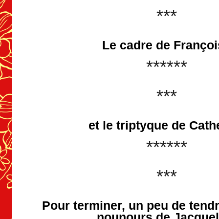
***
Le cadre de Françoi
******
***
et le triptyque de Cath
******
***
Pour terminer, un peu de tend
nounours de Jacquel