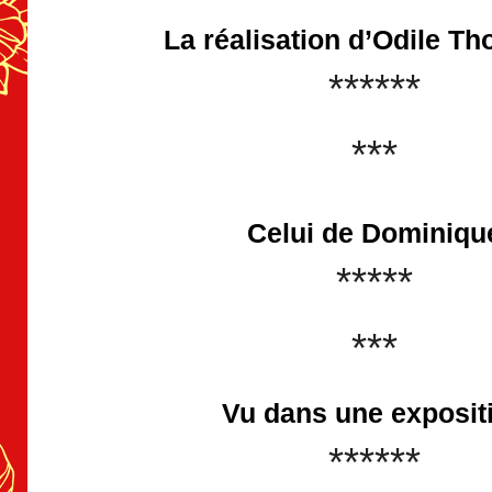
La réalisation d’Odile T
******
***
Celui de Dominiqu
*****
***
Vu dans une exposit
******