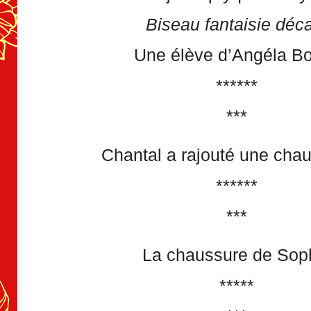
Biseau fantaisie déc
Une élève d’Angéla Bo
******
***
Chantal a rajouté une ch
******
***
La chaussure de Sop
*****