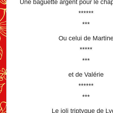
Une baguette argent pour le cha
******
***
Ou celui de Martin
*****
***
et de Valérie
******
***
Le joli triptyque de Ly