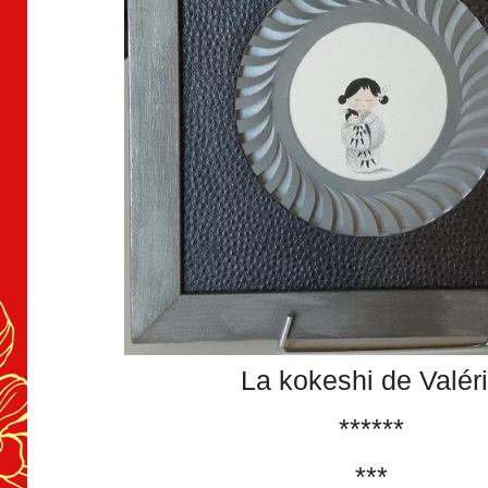
La kokeshi de Valér
******
***