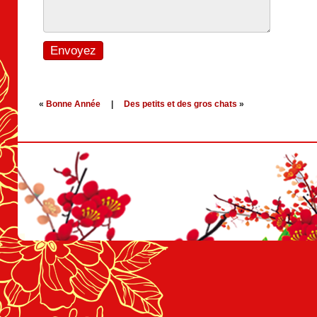
«
Bonne Année
|
Des petits et des gros chats
»