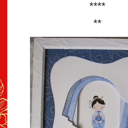
****
**