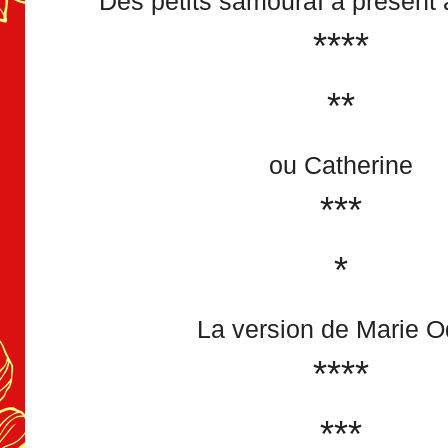
Des petits samouraÏ à présent
****
**
ou Catherine
***
*
La version de Marie O
****
***