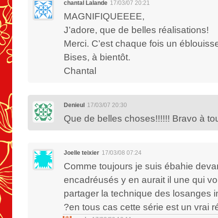
chantal Lalande
17/03/07 20:21
MAGNIFIQUEEEE,
J’adore, que de belles réalisations!
Merci. C’est chaque fois un éblouiss
Bises, à bientôt.
Chantal
Denieul
17/03/07 20:30
Que de belles choses!!!!!! Bravo à to
Joelle teixier
17/03/08 07:24
Comme toujours je suis ébahie devant
encadréusés y en aurait il une qui vo
partager la technique des losanges 
?en tous cas cette série est un vrai rég