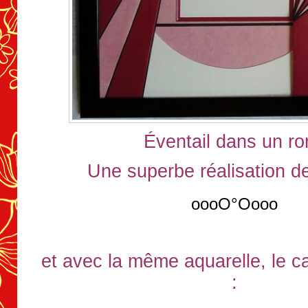
Éventail dans un ro
Une superbe réalisation d
oooO°Oooo
et avec la même aquarelle, le c
: