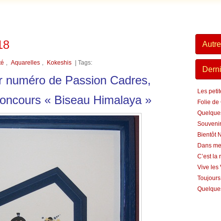
18
Autre
té
,
Aquarelles
,
Kokeshis
| Tags:
Derni
er numéro de Passion Cadres,
Les peti
Concours « Biseau Himalaya »
Folie de
Quelque
Souvenir
Bientôt 
Dans me
C’est la 
Vive les
Toujours
Quelques