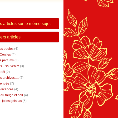
s articles sur le même sujet
ers articles
tes poules
(4)
 Cercles
(4)
s parfums
(3)
s – souvenirs
(3)
Noël
(2)
s archives….
(2)
rentrée
(7)
 Vacances
(4)
 du rouge et noir
(4)
 jolies geishas
(5)