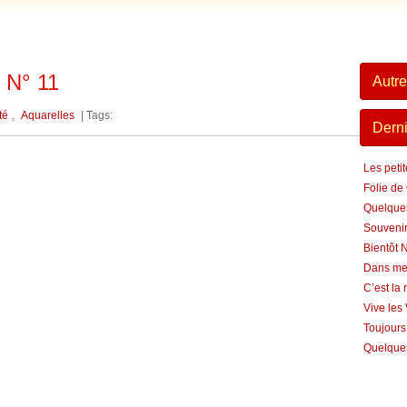
N° 11
Autre
té
,
Aquarelles
| Tags:
Derni
Les peti
Folie de
Quelque
Souvenir
Bientôt 
Dans me
C’est la 
Vive les
Toujours
Quelques