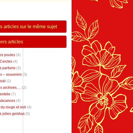
s articles sur le même sujet
ers articles
tes poules
(4)
 Cercles
(4)
s parfums
(3)
s – souvenirs
(3)
Noël
(2)
s archives….
(2)
rentrée
(7)
 Vacances
(4)
 du rouge et noir
(4)
 jolies geishas
(5)