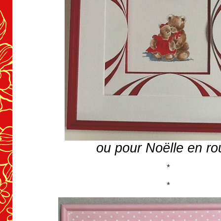
ou
pour Noëlle en r
*
*