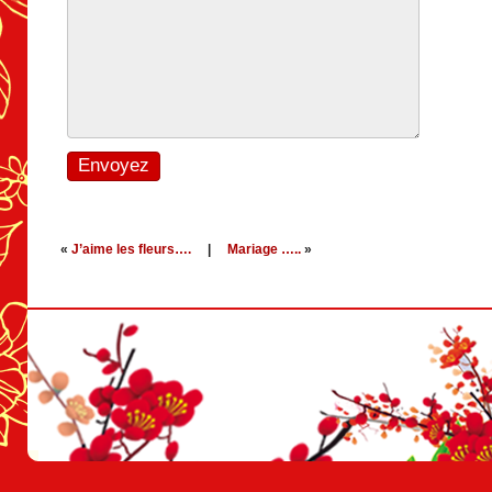
«
J’aime les fleurs….
|
Mariage …..
»