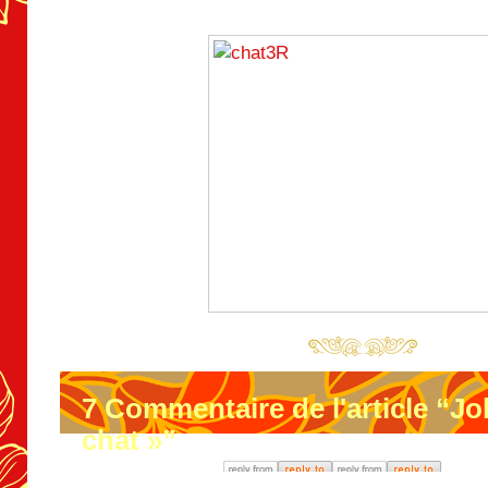
7
Commentaire de l'article “Joli
chat »”