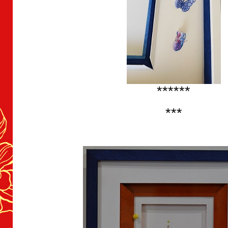
******
***