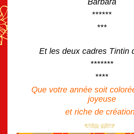
Barbara
******
***
Et les deux cadres Tintin 
*******
****
Que votre année soit coloré
joyeuse
et riche de créatio