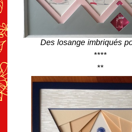
Des losange imbriqués p
****
**