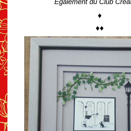
Également du Club Créat
♦
♦♦