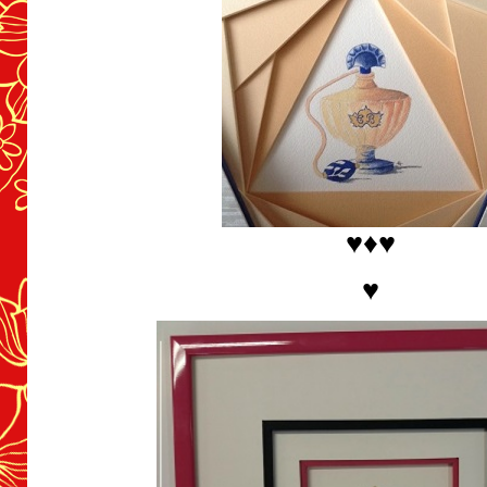
♥♦♥
♥