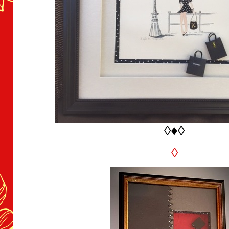
◊♦◊
◊