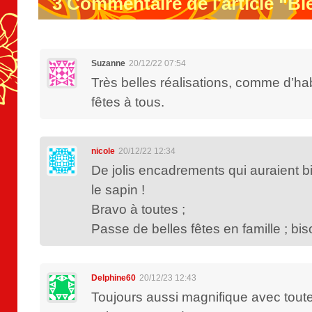
3
Commentaire de l'article “Bi
Suzanne
20/12/22 07:54
Très belles réalisations, comme d’hab
fêtes à tous.
nicole
20/12/22 12:34
De jolis encadrements qui auraient b
le sapin !
Bravo à toutes ;
Passe de belles fêtes en famille ; bi
Delphine60
20/12/23 12:43
Toujours aussi magnifique avec tout