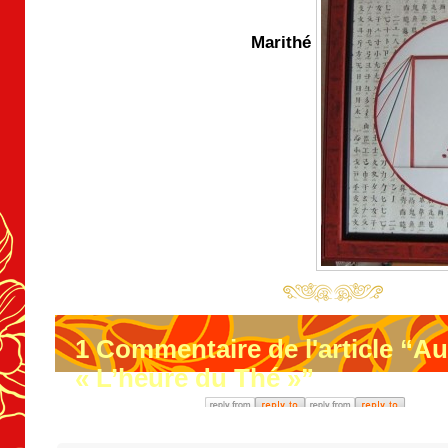
Marithé
1
Commentaire de l'article “Au
« L’heure du Thé »”