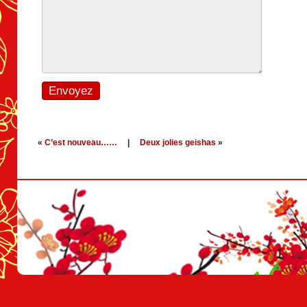
«
C’est nouveau……
|
Deux jolies geishas
»